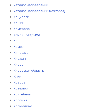
каталог направлений
каталог направлений межгород
Кацивели
Кашин
Кемерово
кемпинги Крыма
Керчь
Кимры
Кинешма
Киржач
Киров
Кировская область
Клин
Ковров
Козельск
Коктебель
Коломна
Кольчугино