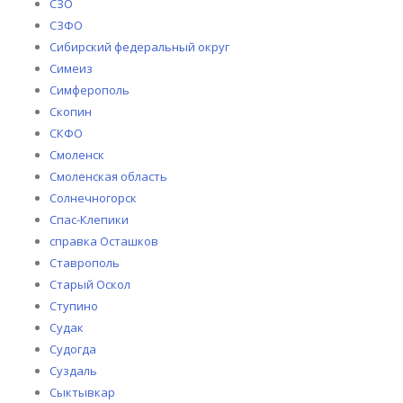
СЗО
СЗФО
Сибирский федеральный округ
Симеиз
Симферополь
Скопин
СКФО
Смоленск
Смоленская область
Солнечногорск
Спас-Клепики
справка Осташков
Ставрополь
Старый Оскол
Ступино
Судак
Судогда
Суздаль
Сыктывкар