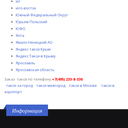
юг
юго-восток
Южный Федеральный Округ
Юрьев-Польский
ЮФО
Ялта
Ямало-Ненецкий АО
Яндекс такси Крым
Яндекс.Такси в Крыму
Ярославль
Ярославская область
Заказ такси по телефону
+7(495)
233-8-336
такси за город
такси межгород
такси в Москве
такси в
аэропорт
Информация