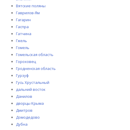
Вятские поляны
Гаврилов-Ям
Гагарин
Гаспра
Гатчина
Гжель
Гомель
Гомельская область
Гороховец
Гродненская область
Гурзуф
Гусь Хрустальный
дальний восток
Данилов
дворцы Крыма
Дмитров
Домодедово
Дубна