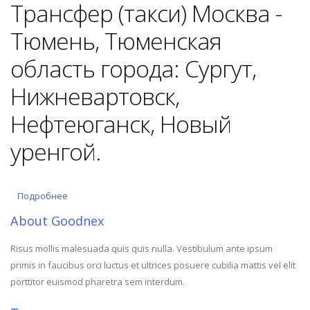
Трансфер (такси) Москва -
Тюмень, Тюменская
область города: Сургут,
Нижневартовск,
Нефтеюганск, Новый
уренгой.
Подробнее
о Трансфер в Тюменскую область
About Goodnex
Risus mollis malesuada quis quis nulla. Vestibulum ante ipsum
primis in faucibus orci luctus et ultrices posuere cubilia mattis vel elit
porttitor euismod pharetra sem interdum.