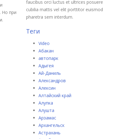
faucibus orci luctus et ultrices posuere
ки
cubilia mattis vel elit porttitor euismod
. Но при
pharetra sem interdum.
и.
Теги
Video
Абакан
автопарк
Адыгея
Ай-Даниль
Александров
Алексин
Алтайский край
Алупка
Алушта
Арзамас
Архангельск
Астрахань