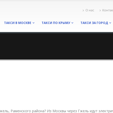
О нас
Конта
ТАКСИ В МОСКВЕ
ТАКСИ ПО КРЫМУ
ТАКСИ ЗА ГОРОД
жель, Раменского района? Из Москвы через Гжель идут электри