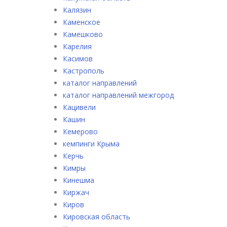
Калязин
Каменское
Камешково
Карелия
Касимов
Кастрополь
каталог направлений
каталог направлений межгород
Кацивели
Кашин
Кемерово
кемпинги Крыма
Керчь
Кимры
Кинешма
Киржач
Киров
Кировская область