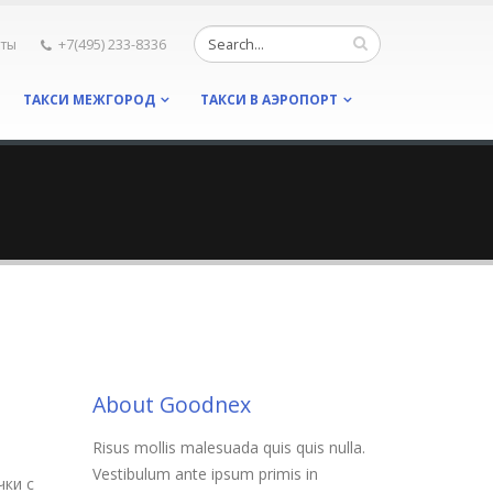
кты
+7(495) 233-8336
ТАКСИ МЕЖГОРОД
ТАКСИ В АЭРОПОРТ
About Goodnex
Risus mollis malesuada quis quis nulla.
Vestibulum ante ipsum primis in
чки с