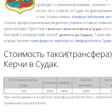
проводит к заказанной машине, поможет с
после чего отвезет в Судак по фиксированн
У нас только новые,
комфортабельные ав
только профессиональные водители-славяне и самое главное 
цена поездки. При этом
это 
такси на такси из Керчи в Судак
быстрый и комфортный способ
Также мы
доехать до Судака.
осуществляем
трансферы из аэропорта Симферополя в Судак
Стоимость такси(трансфера)
Керчи в Судак.
Расстояние Керчь-
бизнес,
авто
эконом
комфорт
Судак
минивен
160
2900
3800
4700
При необходимости водитель трансфера встретит Вас с табличкой
терминале порта в Керчи.