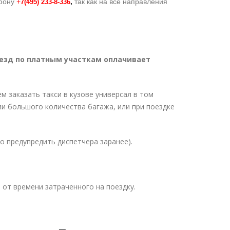
ефону
+
так как на все направления
7(495) 233-8-336
,
езд по платным участкам оплачивает
м заказать такси в кузове универсал в том
чии большого количества багажа, или при поездке
о предупредить диспетчера заранее).
 от времени затраченного на поездку.