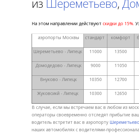
из
Шереметьево
,
До
На этом направлении действуют
скидки до 15%.
У
аэропорты Москвы
стандарт
комфорт
б
Шереметьево - Липецк
11000
13500
Домодедово - Липецк
9000
11050
Внуково - Липецк
10350
12700
Жуковсикй - Липецк
10300
12650
В случае, если мы встречаем вас в любом из мос
операторы своевременно отследят прибытие ваше
водитель встретит вас в аэропорту
Шереметьев
наших автомобилях с водителями-профессионала