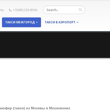
кты
+7(495) 233-8336
ТАКСИ МЕЖГОРОД
ТАКСИ В АЭРОПОРТ
ансфер (такси) из Москвы и Московских