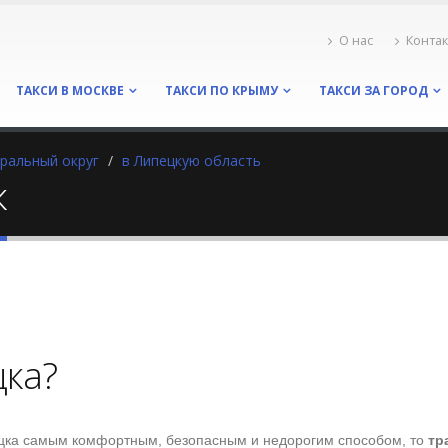
О нас
Конта
ТАКСИ В МОСКВЕ
ТАКСИ ПО КРЫМУ
ТАКСИ ЗА ГОРОД
ральный округ
в Липецкую область
к
цка?
ецка самым комфортным, безопасным и недорогим способом, то
тр