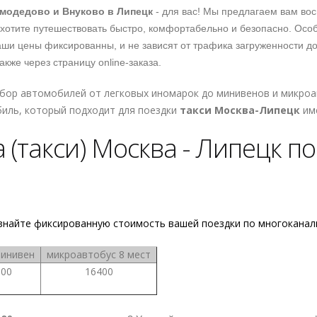
модедово и Внуково
в Липецк
- для вас! Мы предлагаем вам вос
ы хотите путешествовать быстро, комфортабельно и безопасно. Ос
наши цены фиксированны, и не зависят от трафика загруженности до
также через страницу online-заказа.
бор автомобилей от легковых иномарок до минивенов и микроа
иль, который подходит для поездки
такси Москва-Липецк
име
(такси) Москва - Липецк по
знайте фиксированную стоимость вашей поездки по многокана
минивен
микроавтобус 8 мест
600
16400