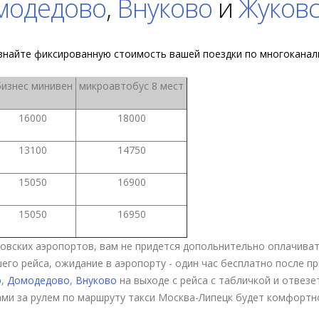
модедово
,
Внуково
и
Жуковс
знайте фиксированную стоимость вашей поездки по многокана
изнес минивен
микроавтобус 8 мест
16000
18000
13100
14750
15050
16900
15050
16950
ковских аэропортов, вам не придется допольнительно оплачиват
го рейса, ожидание в аэропорту - один час бесплатно после п
о
,
Домодедово
,
Внуково
на выходе с рейса с табличкой и отвезе
ми за рулем по маршруту такси Москва-Липецк будет комфортно