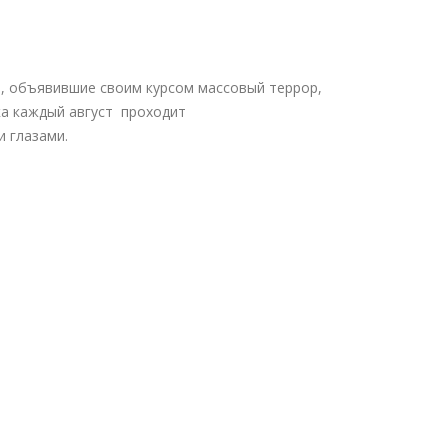
ы, объявившие своим курсом массовый террор,
цка каждый август проходит
и глазами.