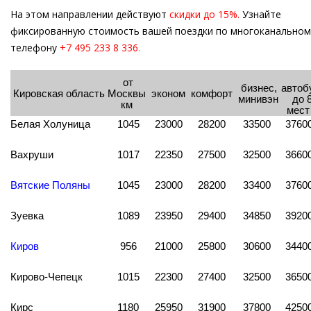
На этом направлении действуют
скидки до 15%.
Узнайте
фиксированную стоимость вашей поездки по многоканальном
телефону
+7 495 233 8 336
.
от
бизнес,
автоб
Кировская область
Москвы
эконом
комфорт
минивэн
до 
км
мес
Белая Холуница
1045
23000
28200
33500
3760
Вахруши
1017
22350
27500
32500
3660
Вятские Поляны
1045
23000
28200
33400
3760
Зуевка
1089
23950
29400
34850
3920
Киров
956
21000
25800
30600
3440
Кирово-Чепецк
1015
22300
27400
32500
3650
Кирс
1180
25950
31900
37800
4250