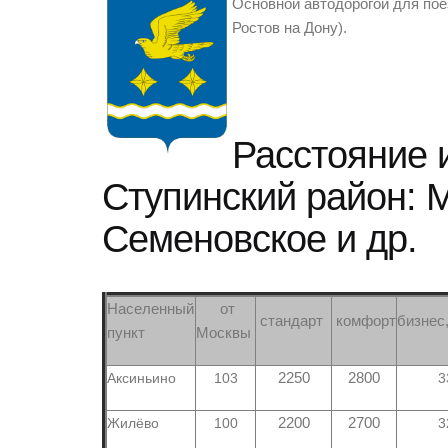
Основной автодорогой для пое
Ростов на Дону).
Расстояние 
Ступинский район: 
Семеновское и др.
Населенный
от
стандарт
комфорт
бизнес
пункт
Москвы
Аксиньино
103
2250
2800
3
Жилёво
100
2200
2700
3