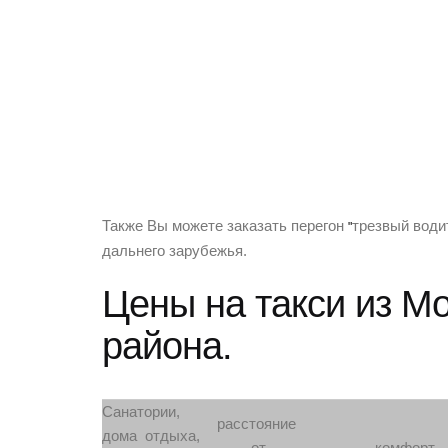
Также Вы можете заказать перегон
трезвый
води
"
дальнего зарубежья.
Цены на такси из М
района.
Санатории,
расстояние
дома отдыха,