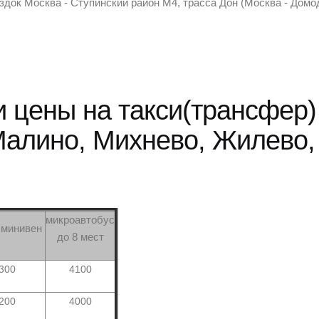
здок Москва - Ступинский район М4
, трасса Дон (Москва - Домо
и цены на такси(трансфер)
Малино, Михнево, Жилево,
микроавтобус
,минивен
до 8 мест
300
4100
200
4000