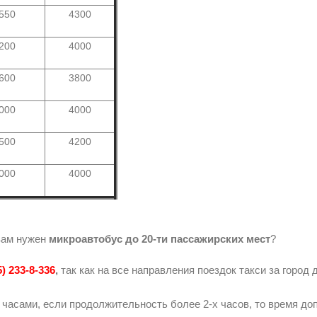
550
4300
200
4000
600
3800
000
4000
500
4200
000
4000
 вам нужен
микроавтобус до 20-ти пассажирских мест
?
5) 233-8-336
,
так как на все направления поездок такси за город 
 часами, если продолжительность более 2-х часов, то время д