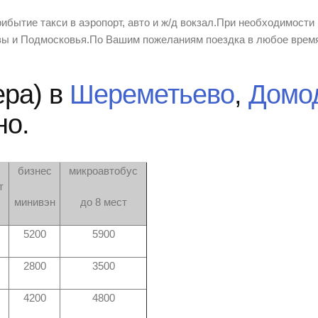
ытие такси в аэропорт, авто и ж/д вокзал.При необходимости 
вы и Подмосковья.По Вашим пожеланиям поездка в любое время
ера) в
Шереметьево
,
Домо
но.
бизнес
микроавтобус
т
минивэн
до 8 мест
5200
5900
2800
3500
4200
4800