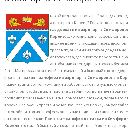
Какой вид транспорта выбрать для поезд
аэропорта в Кореиз? Есть несколько вар
как
доехать из аэропорта Симферопол
Кореиз,
сэкономив денег и, если, конечно
лишнее время: с площади перед аэропор
троллейбусе или на автобусе доедете до
автовокзала, где сможете пересесть на м
автобус или легендарный троллейбус иду
Ялты. Мы предлагаем самый оптимальный и быстрый способ добра
Кореиза –
заказ трансфера из аэропорта Симферополя в Кор
нашей транспортной компании и избавиться от ненужных хлопот
с транспортом. Вас в зале прилета с табличкой встречает водител
проводит к заказанной машине, помогает с багажом, после чего о
Кореиз. Всё очень просто и основное - только новые, комфортаб
автомобили, только профессиональные водители-славяне и самое 
низкая цена поездки. При этом
трансфер на такси из Симфероп
Кореиз
это самый быстрый и комфортный способ доехать до Коре