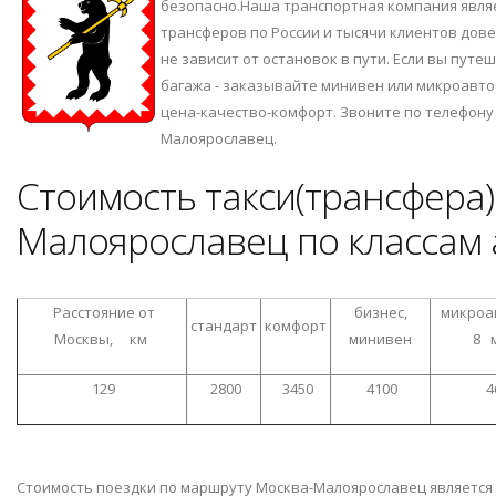
безопасно.Наша транспортная компания явля
трансферов по России и тысячи клиентов дов
не зависит от остановок в пути. Если вы путе
багажа - заказывайте минивен или микроавто
цена-качество-комфорт. Звоните по телефон
Малоярославец.
Стоимость такси(трансфера)
Малоярославец по классам 
Расстояние от
бизнес,
микроав
стандарт
комфорт
Москвы, км
минивен
8 
129
2800
3450
4100
4
Стоимость поездки по маршруту Москва-Малоярославец является ф