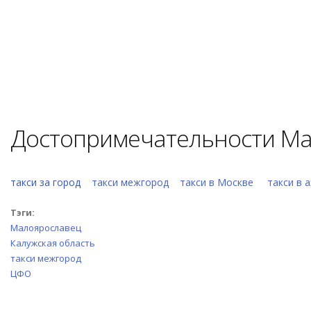
Достопримечательности Ма
такси за город
такси межгород
такси в Москве
такси в 
Тэги:
Малоярославец
Калужская область
такси межгород
ЦФО