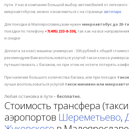
пути. У нас в компании большой выбор автомобилей от легкового
микроавтобусов, можно ознакомиться с на странице
автопарк
.
Для поездки в Малоярославец вам нужен
микроавтобус до 20-т
поездки по телефону
+
7(495) 233-8-336
,
так как на все направлени
и скидки
Доплата за класс машины универсал - 300 рублей к общей стоимо
рекомендуем Вам воспользоваться услугой такси класса универсал
путешествовать с багажом, но при этом не хотите потерять комфо
При наличии большого количества багажа, или при поездке
такс
лучше воспользоваться услугой
такси минивен или микроавто
Любая остановка в пути
- бесплатно.
Стоимость трансфера (такси)
аэропортов
Шереметьево
,
Жуковского
в Малоярославе