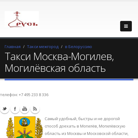
Главная
Такси межгород
в Белоруссию
Такси Москва-Могилев,
Могилёвская область
телефон:
+7 495 233 8 336
Самый удобный, быстры и не дорогой
способ доехать в Могилёв, Могилёвскую
область из Москвы и Московской области,