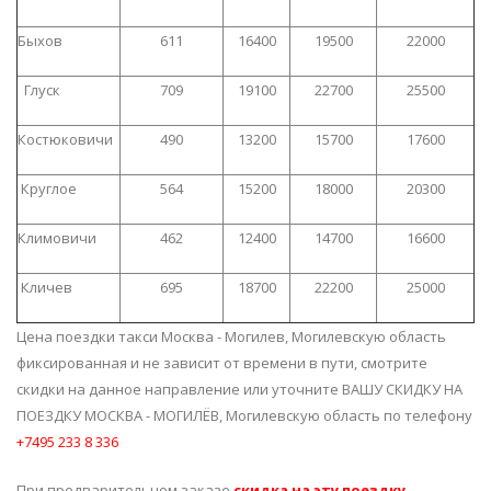
Быхов
611
16400
19500
22000
Глуск
709
19100
22700
25500
Костюковичи
490
13200
15700
17600
Круглое
564
15200
18000
20300
Климовичи
462
12400
14700
16600
Кличев
695
18700
22200
25000
Цена поездки такси Москва - Могилев, Могилевскую область
фиксированная и не зависит от времени в пути, смотрите
скидки на данное направление или уточните ВАШУ СКИДКУ НА
ПОЕЗДКУ МОСКВА - МОГИЛЁВ, Могилевскую область по телефону
+7495 233 8 336
При предварительном заказе
скидка на эту поездку