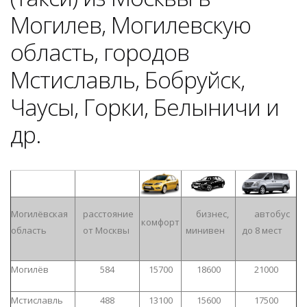
Могилев, Могилевскую
область, городов
Мстиславль, Бобруйск,
Чаусы, Горки, Белыничи и
др.
Могилёвская
расстояние
бизнес,
автобус
комфорт
область
от Москвы
минивен
до 8 мест
Могилёв
584
15700
18600
21000
Мстиславль
488
13100
15600
17500