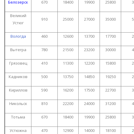
Белозерск
670
18400
19900
25800
3
Великий
910
25000
27000
35000
5
Устюг
Вологда
460
12600
13700
17700
2
Вытегра
780
21500
23200
30000
4
Грязовец
410
11300
12200
15800
2
Кадников
500
13750
14850
19250
2
Кириллов
590
16200
17500
22700
3
Никольск
810
22200
24000
31200
4
Тотьма
670
18400
19900
25800
3
Устюжна
470
12900
14000
18100
2