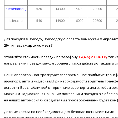
Череповец
520
14300
15400
20000
2
Шексна
540
14900
16000
20800
2
Для поездки в Вологду, Вологодскую область вам нужен
микроавт
20-ти пассажирских мест
?
Уточняйте стоимость поездки по телефону
+
7(495) 233-8-336
,
так к
направления поездок междугороднего такси действуют акции и ск
Наши операторы контролируют своевременное прибытие трансф
аэропорт, авто и ж/д вокзал.При необходимости водитель трансф
встретит Вас с табличкой в терминале аэропорта или в любом во
Москвы и Подмосковья.По Вашим пожеланиям поездка в любое вр
на наших автомобилях с водителями профессионалами будет ком
Детские кресла по необходимости, для безопасности маленьких