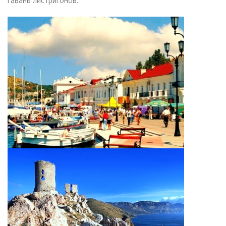
гавань листригонов.