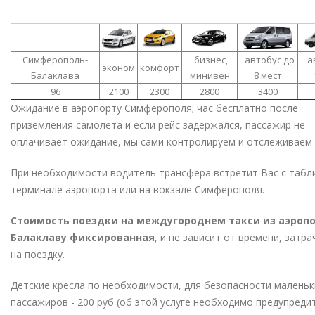
Симферополь-
бизнес,
автобус до
ав
эконом
комфорт
Балаклава
минивен
8 мест
96
2100
2300
2800
3400
Ожидание в аэропорту Симферополя; час бесплатно после
приземления самолета и если рейс задержался, пассажир не
оплачивает ожидание, мы сами контролируем и отслеживаем 
При необходимости водитель трансфера встретит Вас с табл
терминале аэропорта или на вокзале Симферополя.
Стоимость поездки на междугороднем такси из аэропо
Балаклаву фиксированная
, и не зависит от времени, затр
на поездку.
Детские кресла по необходимости, для безопасности маленьк
пассажиров - 200 руб (об этой услуге необходимо предупреди