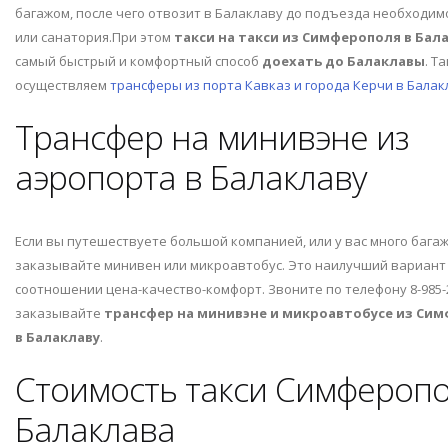
багажом, после чего отвозит в Балаклаву до подъезда необходим
или санатория.При этом
такси на такси из Симферополя в Бал
самый быстрый и комфортный способ
доехать до Балаклавы
. Т
осуществляем
трансферы из порта Кавказ и города Керчи в Балак
Трансфер на минивэне из
аэропорта в Балаклаву
Если вы путешествуете большой компанией, или у вас много багаж
заказывайте минивен или микроавтобус. Это наилучший вариант
соотношении цена-качество-комфорт. Звоните по телефону 8-985-2
заказывайте
трансфер на минивэне и микроавтобусе из Си
в Балаклаву
.
Стоимость такси Симферопо
Балаклава