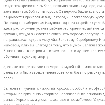
Одна из самых узнаваемых достопримечательностей Балаклав
генуэзская крепость Чембало, возвышающаяся над городом, 
заметная из любой точки города. От верхних башен крепости
открывается прекрасный вид на город и Балакалавскую бухту.
Пешеходная набережная Назукина - одна из старейших улиц Б
здесь расположены уютные рыбные ресторанчики, дайвинг-це
причалы, откуда вы сможете совершить морскую прогулку на
понравившихся судов к мысу Айя, Золотому, Серебряному Ин
Яшмовому пляжам. Благодаря тому, что в узкой Балаклавской
бывает сильных ветров и высоких волн - это лучшее в Крыму 
обучения парусному спорту.
Здесь же находится Военно-морской музейный комплекс Бала
раньше это была засекреченная советская база по ремонту 
лодок.
Балаклава - чудный приморский городок с особой атмосферо
истории, по признанию историков Балаклава была основана 
раньше Херсонеса, и упоминалась еще в поэмеГомера "Одиссе