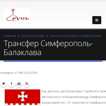
Главная
Такси по Крыму
Такси из аэропорта Симферополь
Трансфер Симферополь-
Балаклава
телефон:
+7 495 233 8 336
Как доехать до Балаклавы? Удобного пря
автобусного сообщения между Симфероп
Балаклавой нет. От аэропорта Симфероп