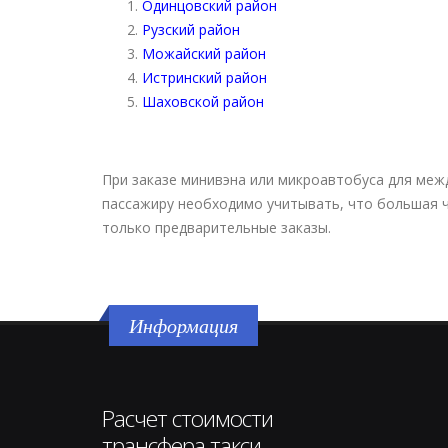
Одинцовский район
Рузский район
Можайский район
Истринский район
Шаховской район
При заказе минивэна или микроавтобуса для меж
пассажиру необходимо учитывать, что большая 
только предварительные заказы.
Информация
Расчет стоимости
трансфера такси