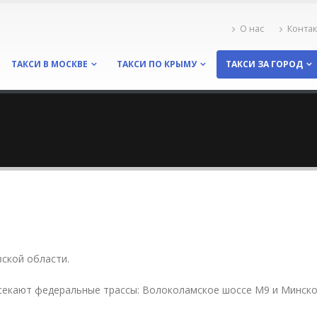
О нас
Конта
ТАКСИ В МОСКВЕ
ТАКСИ ПО КРЫМУ
ТАКСИ ЗА ГОРОД
вской области.
секают федеральные трассы: Волоколамское шоссе М9 и Минск