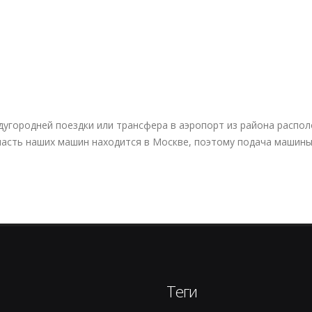
дугородней поездки или трансфера в аэропорт из района распо
часть наших машин находится в Москве, поэтому подача машин
Теги