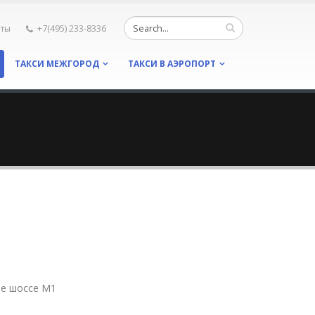
кты
+7(495) 233-8336
ТАКСИ МЕЖГОРОД
ТАКСИ В АЭРОПОРТ
ое шоссе М1