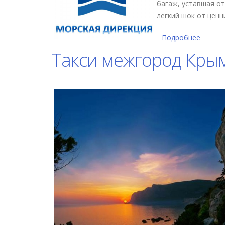
багаж, уставшая от
легкий шок от ценн
Подробнее
о Тран
Такси межгород Кры