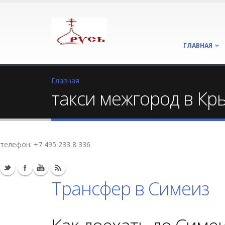
ГЛАВНАЯ
Главная
такси межгород в Кр
телефон:
+7 495 233 8 336
Трансфер в Симеиз