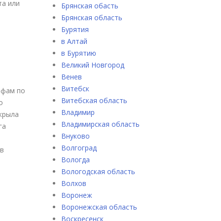
та или
Брянская обасть
Брянская область
Бурятия
в Алтай
в Бурятию
Великий Новгород
Венев
Витебск
ифам по
Витебская область
о
Владимир
крыла
Владимирская область
га
Внуково
Волгоград
 в
Вологда
Вологодская область
Волхов
Воронеж
Воронежская область
Воскресенск