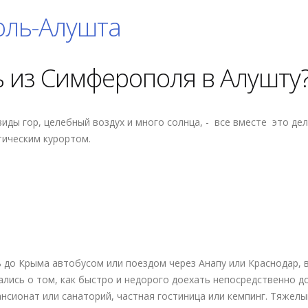
оль-Алушта
ь из Симферополя в Алушту
иды гор, целебный воздух и много солнца, - все вместе это де
тическим курортом.
имферополь-Алушта
 до Крыма автобусом или поездом через Анапу или Краснодар, 
лись о том, как быстро и недорого доехать непосредственно д
ансионат или санаторий, частная гостиница или кемпинг. Тяжелы