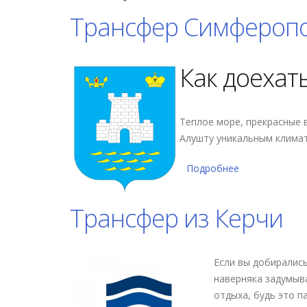
Трансфер Симфероп
Как доехат
Т
еплое море, прекрасные в
Алушту уникальным клима
Подробнее
о Трансфер С
Трансфер из Керчи
Если вы добирались
наверняка задумыва
отдыха, будь это п