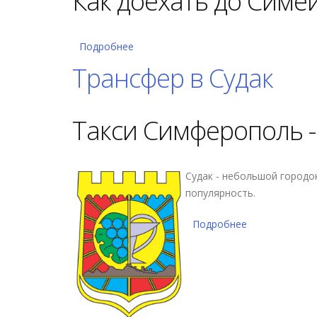
Как доехать до Симе
Подробнее
о Трансфер в Симеиз
Трансфер в Судак
Такси Симферополь -
Судак - небольшой городо
популярность.
Подробнее
о Трансфер в 