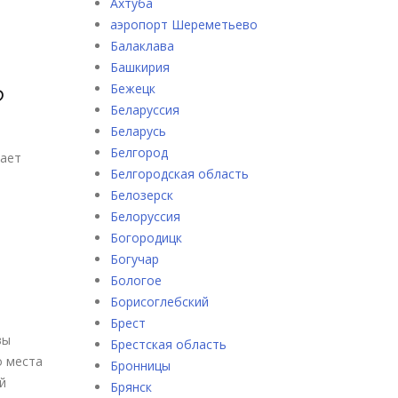
Ахтуба
аэропорт Шереметьево
Балаклава
Башкирия
?
Бежецк
Беларуссия
Беларусь
Белгород
лает
Белгородская область
Белозерск
Белоруссия
Богородицк
Богучар
Бологое
Борисоглебский
Брест
вы
Брестская область
о места
Бронницы
й
Брянск