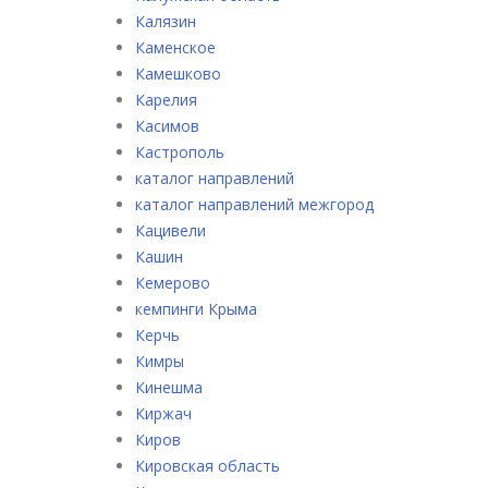
Калязин
Каменское
Камешково
Карелия
Касимов
Кастрополь
каталог направлений
каталог направлений межгород
Кацивели
Кашин
Кемерово
кемпинги Крыма
Керчь
Кимры
Кинешма
Киржач
Киров
Кировская область