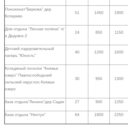
Понсионат"Березка" дер.
51
1450
1900
Котерево.
Дом отдыха "Лесная поляна" п/
24
850
1150
о Дедовск-2
Детский оздоровительный
40
1200
1600
лагерь "Юность"
Котеджный поселок "Княжье
озеро" Павлослободский
30
950
1300
сельский округ.пос.Княжье
озеро
база отдыха"Ленино"дер.Садки
27
900
1250
База отдыха "Нептун"
64
1800
2250