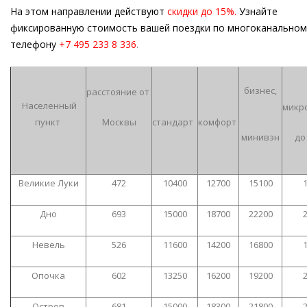
На этом направлении действуют
скидки до 15%.
Узнайте
фиксированную стоимость вашей поездки по многоканальном
телефону
+7 495 233 8 336
.
бизнес,
расстояние от
Населенный
микр
пункт
Москвы
стандарт
комфорт
минивэн
до
Великие Луки
472
10400
12700
15100
Дно
693
15000
18700
22200
Невель
526
11600
14200
16800
Опочка
602
13250
16200
19200
Остров
681
15000
18300
21800