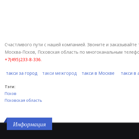
Счастливого пути с нашей компанией. Звоните и заказывайте 
Москва-Псков, Псковская область по многоканальным телеф
+7(495)233-8-336.
такси за город
такси межгород
такси в Москве
такси в
Тэги:
Псков
Псковская область
Информация