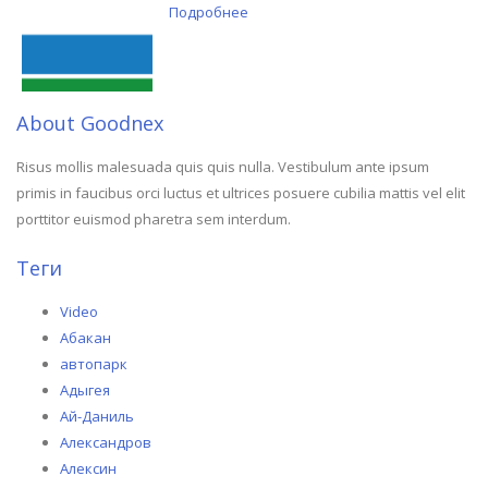
Подробнее
о Трансфер в Свердловскую
область
About Goodnex
Risus mollis malesuada quis quis nulla. Vestibulum ante ipsum
primis in faucibus orci luctus et ultrices posuere cubilia mattis vel elit
porttitor euismod pharetra sem interdum.
Теги
Video
Абакан
автопарк
Адыгея
Ай-Даниль
Александров
Алексин