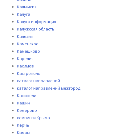
Калмыкия
Калуга
Калуга информация
Калужская область
Калязин
Каменское
Камешково
Карелия
Касимов
Кастрополь
каталог направлений
каталог направлений межгород
Кацивели
Кашин
Кемерово
кемпинги Крыма
Керчь
Кимры