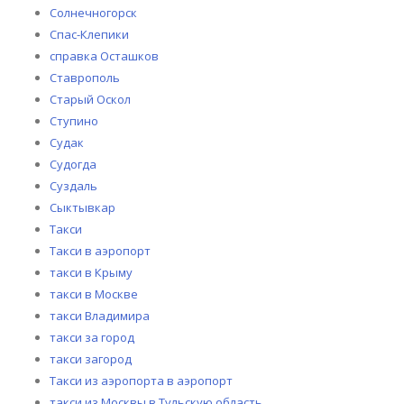
Солнечногорск
Спас-Клепики
справка Осташков
Ставрополь
Старый Оскол
Ступино
Судак
Судогда
Суздаль
Сыктывкар
Такси
Такси в аэропорт
такси в Крыму
такси в Москве
такси Владимира
такси за город
такси загород
Такси из аэропорта в аэропорт
такси из Москвы в Тульскую область