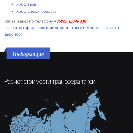
Ярославль
Ярославская область
Заказ такси по телефону
+7(495)
233-8-336
такси за город
такси межгород
такси в Москве
такси в
аэропорт
Информация
Расчет стоимости трансфера такси