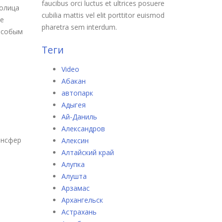
faucibus orci luctus et ultrices posuere
толица
cubilia mattis vel elit porttitor euismod
не
pharetra sem interdum.
особым
Теги
Video
Абакан
автопарк
Адыгея
Ай-Даниль
Александров
ансфер
Алексин
Алтайский край
Алупка
Алушта
Арзамас
 Москву
Архангельск
Астрахань