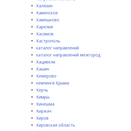
Калязин
Каменское
Камешково
Карелия
Касимов
Кастрополь
каталог направлений
каталог направлений межгород
Кацивели
Кашин
Кемерово
кемпинги Крыма
Керчь
Кимры
Кинешма
Киржач
Киров
Кировская область