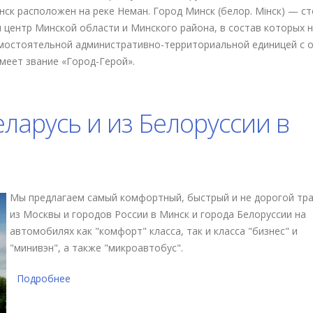
нск расположен на реке Неман. Город Минск (белор. Мінск) — с
 центр Минской области и Минского района, в состав которых 
самостоятельной административно-территориальной единицей с 
меет звание «Город-Герой».
инская область
ларусь и из Белоруссии в
Мы предлагаем самый комфортный, быстрый и не дорогой тр
из Москвы и городов России в Минск и города Белоруссии на
автомобилях как "комфорт" класса, так и класса "бизнес" и
"минивэн", а также "микроавтобус".
Подробнее
о Трансфер Москва - Беларусь и из Белоруссии в