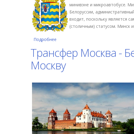
минивэне и микроавтобусе. Ми
Белоруссии, административный
входит, поскольку является 
(столичным) статусом. Минск и
Подробнее
о Такси (трансфер) Москва-Минск, М
Трансфер Москва - Бе
Москву