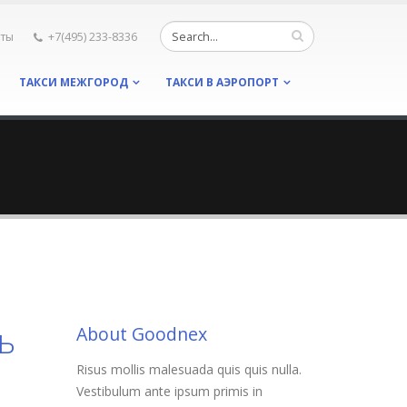
кты
+7(495) 233-8336
ТАКСИ МЕЖГОРОД
ТАКСИ В АЭРОПОРТ
ь
About Goodnex
Risus mollis malesuada quis quis nulla.
Vestibulum ante ipsum primis in