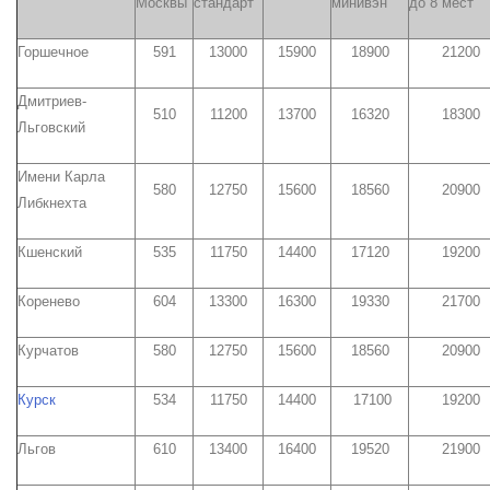
Москвы
стандарт
минивэн
до 8 мест
Горшечное
591
13000
15900
18900
21200
Дмитриев-
510
11200
13700
16320
18300
Льговский
Имени Карла
580
12750
15600
18560
20900
Либкнехта
Кшенский
535
11750
14400
17120
19200
Коренево
604
13300
16300
19330
21700
Курчатов
580
12750
15600
18560
20900
Курск
534
11750
14400
17100
19200
Льгов
610
13400
16400
19520
21900