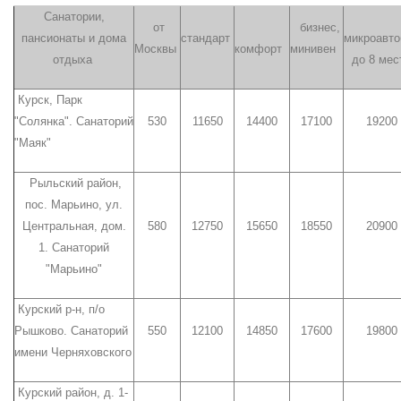
Санатории,
от
бизнес,
пансионаты и дома
стандарт
микроавто
Москвы
комфорт
минивен
отдыха
до 8 ме
Курск, Парк
"Солянка". Санаторий
530
11650
14400
17100
19200
"Маяк"
Рыльский район,
пос. Марьино, ул.
Центральная, дом.
580
12750
15650
18550
20900
1. Санаторий
"Марьино"
Курский р-н, п/о
Рышково. Санаторий
550
12100
14850
17600
19800
имени Черняховского
Курский район, д. 1-