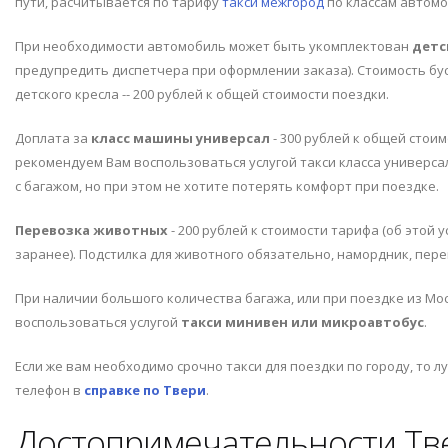
пути, расчитывается по тарифу
такси межгород
по классам автомо
При необходимости автомобиль может быть укомплектован
детс
предупредить диспетчера при оформлении заказа). Стоимость буст
детского кресла -- 200 рублей к общей стоимости поездки.
Доплата за
класс машины универсал
- 300 рублей к общей стои
рекомендуем Вам воспользоваться услугой такси класса универса
с багажом, но при этом не хотите потерять комфорт при поездке.
Перевозка животных
- 200 рублей к стоимости тарифа (об этой
заранее). Подстилка для животного обязательно, намордник, пере
При наличии большого количества багажа, или при поездке из М
воспользоваться услугой
такси минивен или микроавтобус
.
Если же вам необходимо срочно такси для поездки по городу, то л
телефон в
справке по Твери
.
Достопримечательности Тв