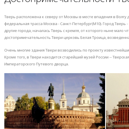
Тверь расположена к северу от Москвы в месте впадения в Волгу 
федеральная трасса Москва - Санкт-Петербург(М10). Город Тверь -
другие города, началась Тверь с кремля, от которого ныне мало ч
достопримечательность Твери церковь Белая Троица, возведенная
Очень многие здания Твери возводились по проекту известнейших 
Кроме того, в Твери находится старейший музей России -- Тверска
Императорского Путевого дворца.