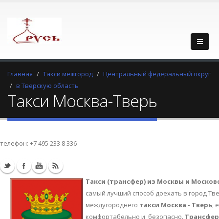
Главная
Такси межгород
Центральный федеральный округ
в Тверскую область
Такси Москва-Тверь
телефон:
+7 495 233 8 336
Такси (трансфер) из Москвы и Москов
самый лучший способ доехать в город Тве
междугороднего
такси Москва - Тверь
, 
комфортабельно и безопасно.
Трансфер