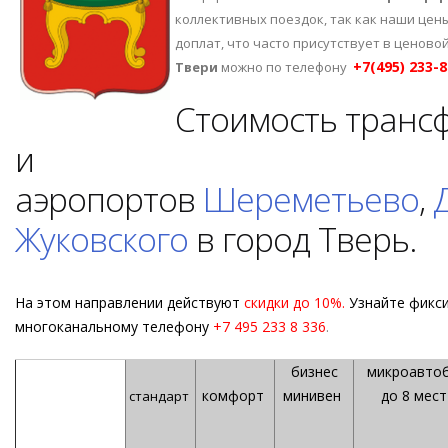
коллективных поездок, так как наши цен
доплат, что часто присутствует в ценово
+7(495) 233-8
Твери
можно по телефону
Стоимость трансф
и
аэропортов
Шереметьево
,
Жуковского
в город Тверь.
На этом направлении действуют
скидки до 10%.
Узнайте фикс
многоканальному телефону
+7 495 233 8 336
.
бизнес
микроавтоб
комфорт
минивен
до 8 мест
стандарт